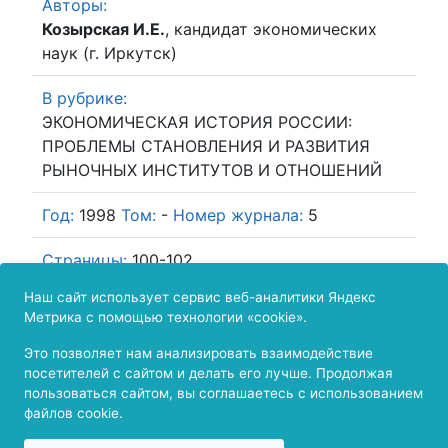
Авторы:
Козырская И.Е.
, кандидат экономических
наук (г. Иркутск)
В рубрике:
ЭКОНОМИЧЕСКАЯ ИСТОРИЯ РОССИИ:
ПРОБЛЕМЫ СТАНОВЛЕНИЯ И РАЗВИТИЯ
РЫНОЧНЫХ ИНСТИТУТОВ И ОТНОШЕНИЙ
Год:
1998
Том:
-
Номер журнала:
5
Страницы:
100-102
Наш сайт использует сервис веб-аналитики Яндекс
Скачиваний -
Скачать полный
Метрика с помощью технологии «cookie».
405
Это позволяет нам анализировать взаимодействие
География
текст статьи
посетителей с сайтом и делать его лучше. Продолжая
пользоваться сайтом, вы соглашаетесь с использованием
файлов cookie.
скачиваний
Издание зарегистрировано в Федеральной
службе по надзору в сфере связи и массовых