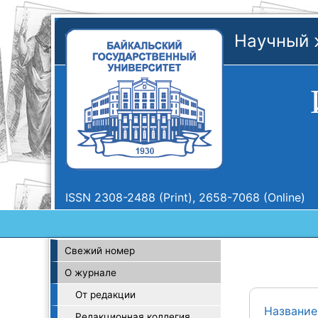
Научный 
ISSN 2308-2488 (Print), 2658-7068 (Online)
Свежий номер
О журнале
От редакции
Название
Редакционная коллегия