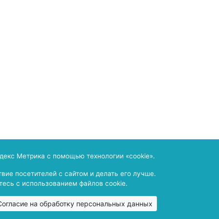
деральной службе по надзору в сфере связи и массовы
декс Метрика с помощью технологии «cookie».
ельство о регистрации ПИ № ФС77-64659 от 22 января 
вие посетителей с сайтом и делать его лучше.
есь с использованием файлов cookie.
Copyright © 2009 -
2026. Все права зарезервированы.
см. Согласие на обработку персональных данных
Байкальский государственный университет