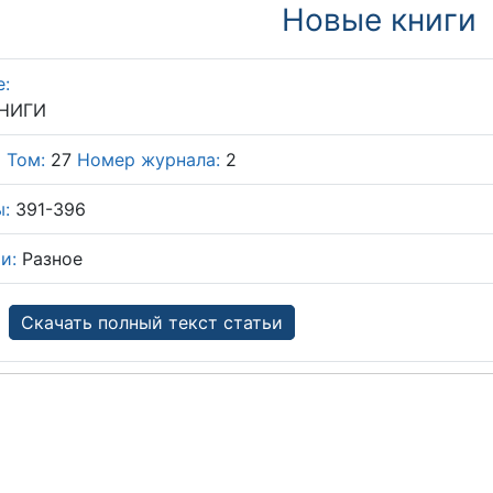
Новые книги
е:
НИГИ
6
Том:
27
Номер журнала:
2
:
391-396
и:
Разное
Скачать полный текст статьи